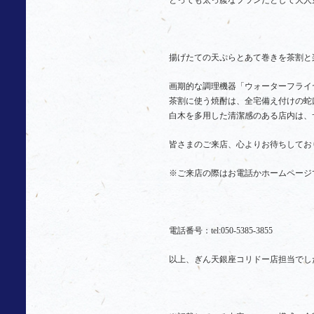
揚げたての天ぷらとあて巻きを茶割と
画期的な調理機器「ウォーターフライ
茶割に使う焼酎は、全宅備え付けの蛇
白木を多用した清潔感のある店内は、
皆さまのご来店、心よりお待ちしてお
※ご来店の際はお電話かホームページ
電話番号：
tel:050-5385-3855
以上、ぎん天銀座コリドー店担当でし