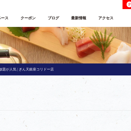
P
ペース
クーポン
ブログ
最新情報
アクセス
題が人気 | ぎん天銀座コリドー店