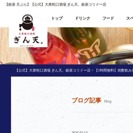
【銀座 天ぷら】【公式】大衆蛇口酒場 ぎん天。銀座コリドー店
トップ
ドリンク
フード
ス
【公式】大衆蛇口酒場 ぎん天。銀座コリドー店
>
【1時間無料】焼酎飲み放
ブログ記事
blog