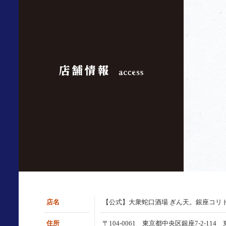
店名
【公式】大衆蛇口酒場 ぎん天。銀座コリ
住所
〒104-0061 東京都中央区銀座7-2-11