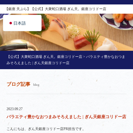
简体中文
【銀座 天ぷら】【公式】大衆蛇口酒場 ぎん天。銀座コリドー店
English
日本語
【公式】大衆蛇口酒場 ぎん天。銀座コリドー店
>
バラエティ豊かなおつま
みそろえました | ぎん天銀座コリドー店
ブログ記事
blog
2023.09.27
バラエティ豊かなおつまみそろえました | ぎん天銀座コリドー店
こんにちは、ぎん天銀座コリドー店PR担当です。