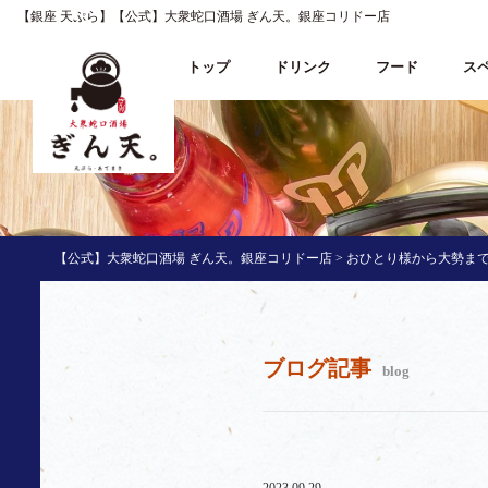
【銀座 天ぷら】【公式】大衆蛇口酒場 ぎん天。銀座コリドー店
トップ
ドリンク
フード
ス
【公式】大衆蛇口酒場 ぎん天。銀座コリドー店
>
おひとり様から大勢まで
ブログ記事
blog