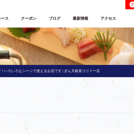
P
ペース
クーポン
ブログ
最新情報
アクセス
！いろいろなシーンで使えるお店です | ぎん天銀座コリドー店