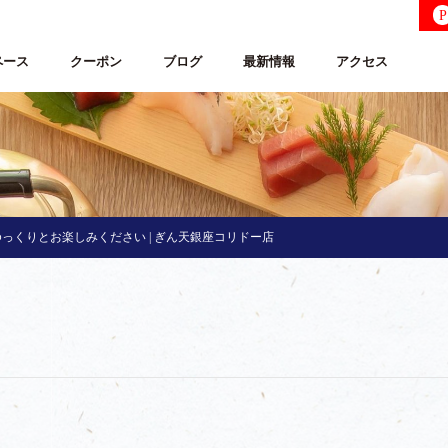
P
ペース
クーポン
ブログ
最新情報
アクセス
っくりとお楽しみください | ぎん天銀座コリドー店