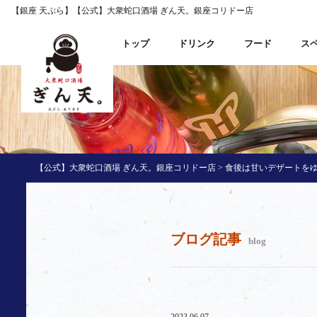
【銀座 天ぷら】【公式】大衆蛇口酒場 ぎん天。銀座コリドー店
トップ
ドリンク
フード
ス
【公式】大衆蛇口酒場 ぎん天。銀座コリドー店
>
食後は甘いデザートをゆ
ブログ記事
blog