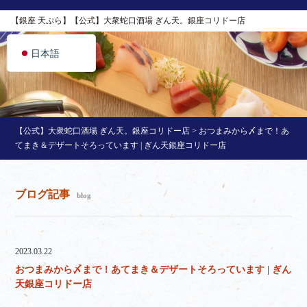
简体中文
【銀座 天ぷら】【公式】大衆蛇口酒場 ぎん天。銀座コリドー店
English
日本語
【公式】大衆蛇口酒場 ぎん天。銀座コリドー店
>
おつまみから〆まで！あ
てまき＆デザートそろっています | ぎん天銀座コリドー店
ブログ記事
blog
2023.03.22
おつまみから〆まで！あてまき＆デザートそろっています | ぎん
天銀座コリドー店