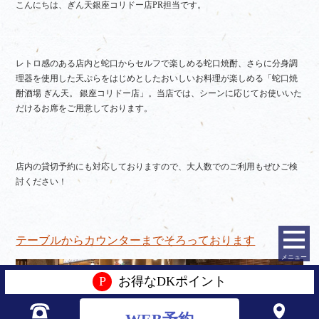
こんにちは、ぎん天銀座コリドー店PR担当です。
レトロ感のある店内と蛇口からセルフで楽しめる蛇口焼酎、さらに分身調
理器を使用した天ぷらをはじめとしたおいしいお料理が楽しめる「蛇口焼
酎酒場 ぎん天。 銀座コリドー店」。当店では、シーンに応じてお使いいた
だけるお席をご用意しております。
店内の貸切予約にも対応しておりますので、大人数でのご利用もぜひご検
討ください！
テーブルからカウンターまでそろっております
メニュー
P
お得なDKポイント