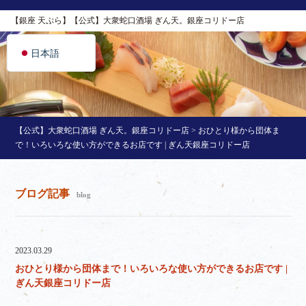
简体中文
【銀座 天ぷら】【公式】大衆蛇口酒場 ぎん天。銀座コリドー店
English
日本語
【公式】大衆蛇口酒場 ぎん天。銀座コリドー店
>
おひとり様から団体ま
で！いろいろな使い方ができるお店です | ぎん天銀座コリドー店
ブログ記事
blog
2023.03.29
おひとり様から団体まで！いろいろな使い方ができるお店です |
ぎん天銀座コリドー店