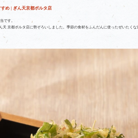
め | ぎん天京都ポルタ店
担当です。
ん天 京都ポルタ店に勢ぞろいしました。季節の食材をふんだんに使ったぜいたくな