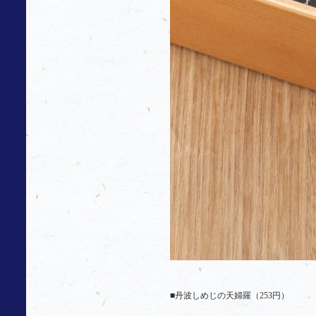
■丹波しめじの天婦羅（253円）