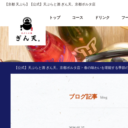
【京都 天ぷら】【公式】天ぷらと酒 ぎん天。京都ポルタ店
トップ
コース
ドリンク
フ
【公式】天ぷらと酒 ぎん天。京都ポルタ店
>
春の味わいを堪能する季節の
ブログ記事
blog