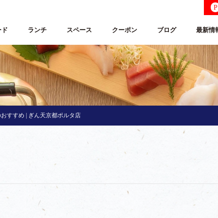
P
ード
ランチ
スペース
クーポン
ブログ
最新情
おすすめ | ぎん天京都ポルタ店