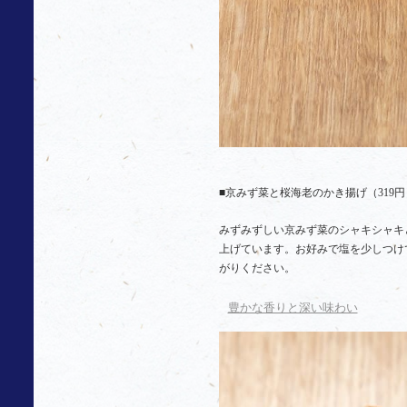
■京みず菜と桜海老のかき揚げ（319円
みずみずしい京みず菜のシャキシャキ
上げています。お好みで塩を少しつけ
がりください。
豊かな香りと深い味わい