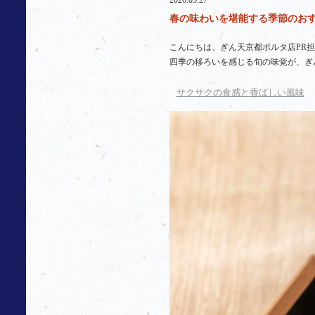
2026.05.27
春の味わいを堪能する季節のおすす
こんにちは、ぎん天京都ポルタ店PR
四季の移ろいを感じる旬の味覚が、ぎ
サクサクの食感と香ばしい風味