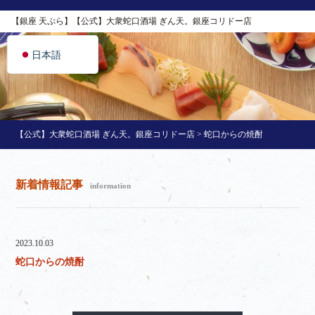
简体中文
【銀座 天ぷら】【公式】大衆蛇口酒場 ぎん天。銀座コリドー店
English
日本語
【公式】大衆蛇口酒場 ぎん天。銀座コリドー店
>
蛇口からの焼酎
新着情報記事
information
2023.10.03
蛇口からの焼酎