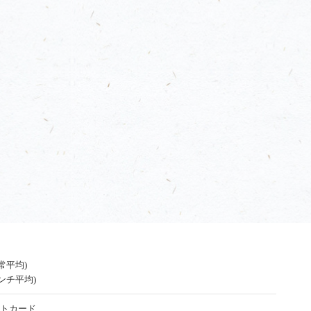
通常平均)
ランチ平均)
トカード