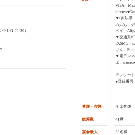
VISA、Mas
discoverC
▼QR決済
PayPay、
クL.O. 21:30）
ペイ、Alip
▼交通系IC
PASMO、s
で！
けん、Pitap
▼電子マネ
ID、nana
※レシート
●登録番号：T
禁煙・喫煙
全席禁煙
総席数
41席
宴会最大
38名様