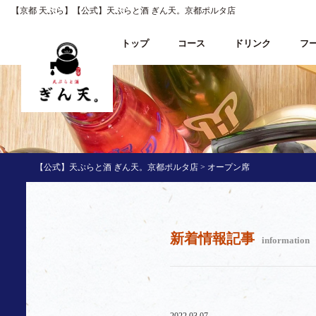
【京都 天ぷら】【公式】天ぷらと酒 ぎん天。京都ポルタ店
トップ
コース
ドリンク
フ
【公式】天ぷらと酒 ぎん天。京都ポルタ店
>
オープン席
新着情報記事
information