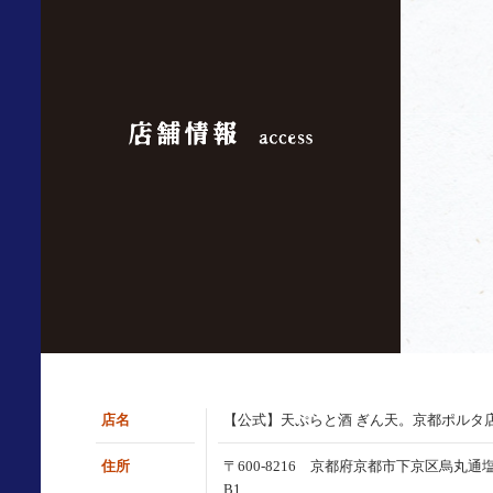
店名
【公式】天ぷらと酒 ぎん天。京都ポルタ
住所
〒600-8216 京都府京都市下京区烏丸通
B1