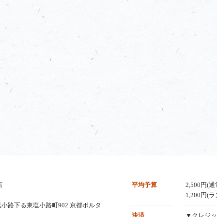
店
平均予算
2,500円(
1,200円(
塩小路下る東塩小路町902 京都ポルタ
決済
▼クレジッ