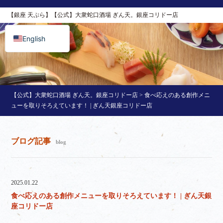
简体中文
【銀座 天ぷら】【公式】大衆蛇口酒場 ぎん天。銀座コリドー店
日本語
English
【公式】大衆蛇口酒場 ぎん天。銀座コリドー店
>
食べ応えのある創作メニ
ューを取りそろえています！ | ぎん天銀座コリドー店
ブログ記事
blog
2025.01.22
食べ応えのある創作メニューを取りそろえています！ | ぎん天銀
座コリドー店